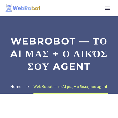
WEBROBOT — ΤΟ
AI ΜΑΣ + Ο ΔΙΚΌΣ
ΣΟΥ AGENT
Home
WebRobot — το AI μας + ο δικός σου agent