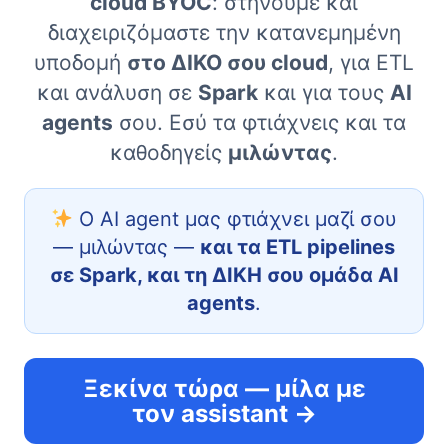
cloud BYOC
: στήνουμε και
διαχειριζόμαστε την κατανεμημένη
υποδομή
στο ΔΙΚΟ σου cloud
, για ETL
και ανάλυση σε
Spark
και για τους
AI
agents
σου. Εσύ τα φτιάχνεις και τα
καθοδηγείς
μιλώντας
.
Ο AI agent μας φτιάχνει μαζί σου
— μιλώντας —
και τα ETL pipelines
σε Spark, και τη ΔΙΚΗ σου ομάδα AI
agents
.
Ξεκίνα τώρα — μίλα με
τον assistant →