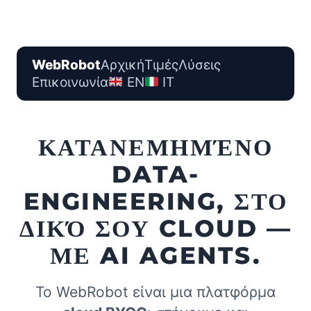
WebRobot
Αρχική
Τιμές
Λύσεις
Επικοινωνία
EN
IT
ΚΑΤΑΝΕΜΗΜΈΝΟ
DATA-
ENGINEERING, ΣΤΟ
ΔΙΚΌ ΣΟΥ CLOUD —
ΜΕ AI AGENTS.
Το WebRobot είναι μια πλατφόρμα